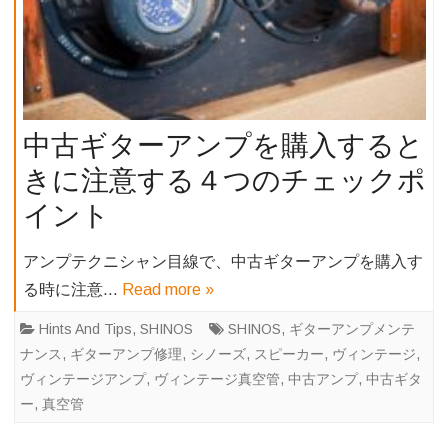
中古ギターアンプを購入すると
きに注意する４つのチェックポ
イント
アンプテクニシャン目線で、中古ギターアンプを購入す
る時に注意…
Read more »
Hints And Tips
,
SHINOS
SHINOS
,
ギターアンプメンテ
ナンス
,
ギターアンプ修理
,
シノーズ
,
スピーカー
,
ヴィンテージ
,
ヴィンテージアンプ
,
ヴィンテージ真空管
,
中古アンプ
,
中古ギタ
ー
,
真空管