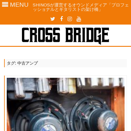
MENU
SHINOSが運営するオウンドメディア「プロフェ
ッショナルとギタリストの架け橋」
twitter
facebook
instagram
YouTube
Skip
to
content
タグ:
中古アンプ