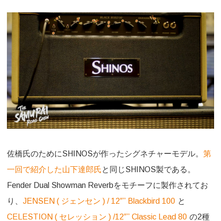
佐橋氏のためにSHINOSが作ったシグネチャーモデル。
第
一回で紹介した山下達郎氏
と同じSHINOS製である。
Fender Dual Showman Reverbをモチーフに製作されてお
り、
JENSEN ( ジェンセン ) / 12″” Blackbird 100
と
CELESTION ( セレッション ) /12″” Classic Lead 80
の2種