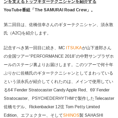
ンを支えるトップギターテクニシャンを紹介する
佐
YouTube番組「The SAMURAI Road Crew」。
橋
第二回目は、佐橋佳幸さんのギターテクニシャン、須永敦
佳
氏（A2C)を紹介します。
幸
（Yoshiyuki
記念すべき第一回目に続き、MC
ITSUKA
が山下達郎さん
Sahashi）:
の全国ツアー“PERFORMANCE 2018”の中野サンプラザホ
Guitar
ールのステージ裏よりお届けします。このツアーで何十年
Tech
ぶりかに佐橋氏のギターテクニシャンとしてまわっている
須
という須永氏が紹介してくれたのは、メインで使用してい
永
る64’ Fender Stratocaster Candy Apple Red、69’ Fender
Stratocaster、PSYCHEDERHYTHMで製作したTelecaster
敦
佐橋モデル、Rickenbacker 12弦 Tom Petty Limited
（Atsushi
Edition、エフェクター、そして
SHINOS
製 SAHASHI
Sunaga）