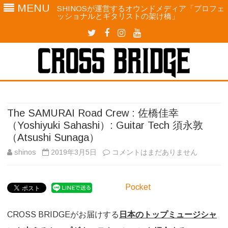
MENU
SHINOSが運営するオウンドメディア「プロフェ
ッショナルとギタリストの架け橋」
twitter
facebook
instagram
YouTube
Skip
to
content
The SAMURAI Road Crew : 佐橋佳幸
（Yoshiyuki Sahashi）: Guitar Tech 須永敦
（Atsushi Sunaga）
The
shinos
2019年3月5日
コメントはまだありません
SAMURAI
Pocket
Road
Crew
CROSS BRIDGEがお届けする
日本のトップミュージシャ
: